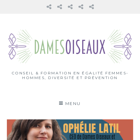
ACCUEIL
L’APPROCHE
Solutions
Contact
Dames
DAMES
Oiseaux
OISEAUX
dans
Aller
la
au
presse
contenu
CONSEIL & FORMATION EN ÉGALITÉ FEMMES-
HOMMES, DIVERSITÉ ET PRÉVENTION
MENU