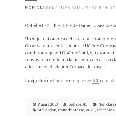
NON CLASSÉ
/ MERCREDI, MARS 8TH, 20
Ophélie Latil, directrice de Dames Oiseaux ét
Un sujet qui ouvre à débat et qui a notamment
Observateur, avec la sénatrice Hélène Conwa
conditions, quand Opéhlie Latil, qui promeut 
renvoyer la douleur à la maison, ce n’est pas 
elles au lieu d’adapter l’espace de travail.
Intégralité de l’article en ligne >>
ICI
<< ou d
8 mars 2023
ophelielatil
Non class
prévention
,
revue de presse
,
RQVT
,
santé
,
vie au